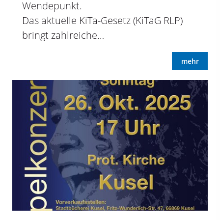
Wendepunkt.
Das aktuelle KiTa-Gesetz (KiTaG RLP)
bringt zahlreiche…
mehr